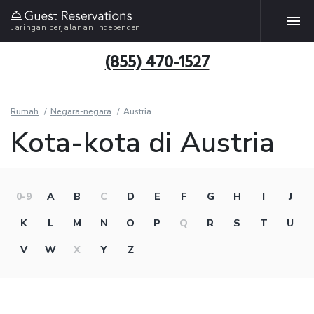
Jaringan perjalanan independen
(855) 470-1527
Rumah
Negara-negara
Austria
Kota-kota di Austria
0-9
A
B
C
D
E
F
G
H
I
J
K
L
M
N
O
P
Q
R
S
T
U
V
W
X
Y
Z